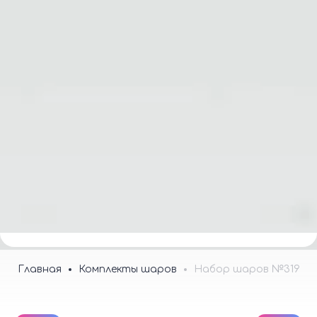
Меню
0
Магазин воздушных шаров и товаров для
праздника.
Ежедневно с 8.00 до 23.00
8-926-834-11-68
Заказать звонок
Главная
Комплекты шаров
Набор шаров №319