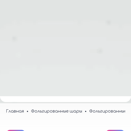
Меню
0
Магазин воздушных шаров и товаров для
праздника.
Ежедневно с 8.00 до 23.00
8-926-834-11-68
Заказать звонок
Главная
Фольгированные шары
Фольгированные с